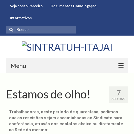
Seja nosso Parceiro
Documentos Homologação
Informativos
Menu
Início
Estamos de olho!
7
Sindicato
ABR 2020
Convenção
Trabalhadores, neste período de quarentena, pedimos
que as rescisões sejam encaminhadas ao Sindicato para
Documentos Homologação
conferência, através dos contatos abaixo ou diretamente
na Sede do mesmo:
Gerar Boletos